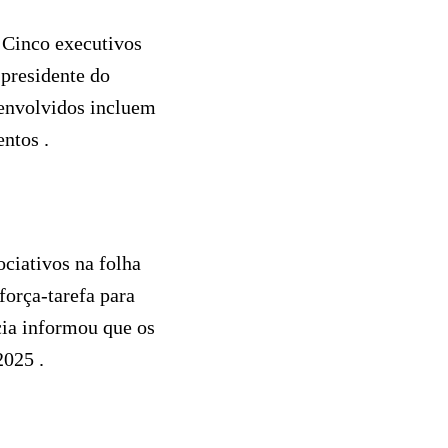
 Cinco executivos
 presidente do
 envolvidos incluem
entos .
ociativos na folha
força-tarefa para
cia informou que os
 2025 .