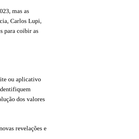
2023, mas as
ia, Carlos Lupi,
 para coibir as
te ou aplicativo
identifiquem
olução dos valores
novas revelações e