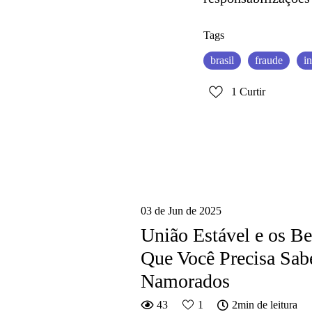
Tags
brasil
fraude
in
1
Curtir
03 de Jun de 2025
União Estável e os Be
Que Você Precisa Sab
Namorados
43
1
2min de leitura